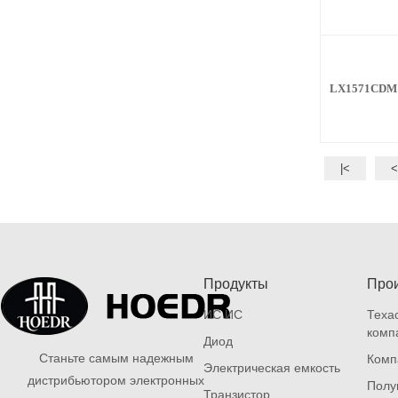
LX1571CDM
|<
Продукты
Про
ИС ИС
Теха
комп
Диод
Станьте самым надежным
Компа
Электрическая емкость
дистрибьютором электронных
Полу
Транзистор