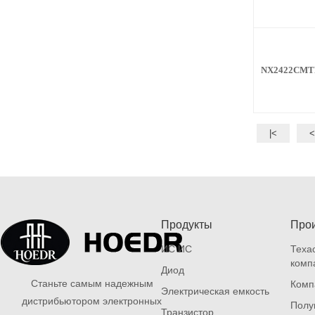
NX2422CMT
|<
Продукты
Про
ИС ИС
Теха
комп
Диод
Станьте самым надежным
Компа
Электрическая емкость
дистрибьютором электронных
Полу
Транзистор