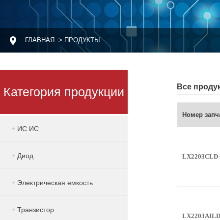
ГЛАВНАЯ
> ПРОДУКТЫ
Все проду
Категория продукции
Номер запч
ИС ИС
Диод
LX2203CLD
Электрическая емкость
Транзистор
LX2203AILD