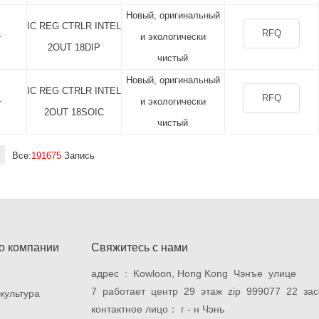
Новый, оригинальный
IC REG CTRLR INTEL
RFQ
+
и экологически
2OUT 18DIP
чистый
Новый, оригинальный
IC REG CTRLR INTEL
RFQ
+
и экологически
2OUT 18SOIC
чистый
Все:
191675
Запись
о компании
Свяжитесь с нами
адрес : Kowloon, Hong Kong Чэнъе улице
7 работает центр 29 этаж zip 999077 22 за
культура
контактное лицо： г - н Чэнь