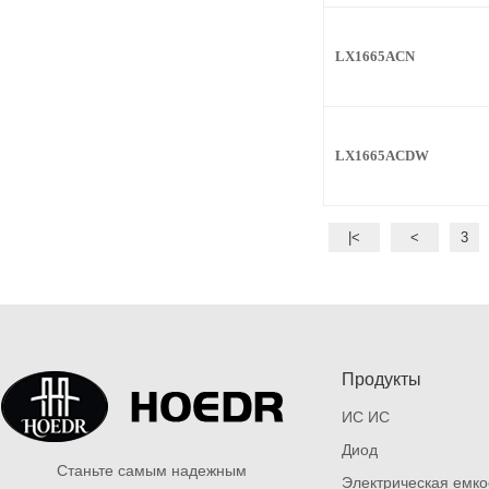
LX1665ACN
LX1665ACDW
|<
<
3
Продукты
ИС ИС
Диод
Станьте самым надежным
Электрическая емко