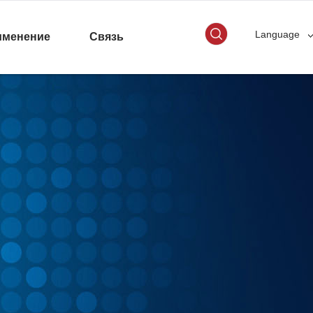
Language
именение
Связь