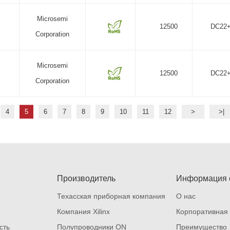
Microsemi
12500
DC22
Corporation
Microsemi
12500
DC22
Corporation
4
5
6
7
8
9
10
11
12
>
>|
Производитель
Информация 
Техасская приборная компания
О нас
Компания Xilinx
Корпоративная 
сть
Полупроводники ON
Преимущество